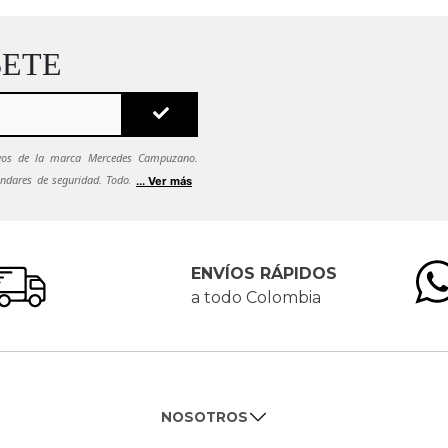
BETE
sivos de la marca Mercedes Campuzano.
ndares de seguridad. Todos tus datos se
... Ver más
ca de seguridad.
Si quieres dejar de recibir
es solicitarlo al correo
ENVÍOS RÁPIDOS
a todo Colombia
NOSOTROS