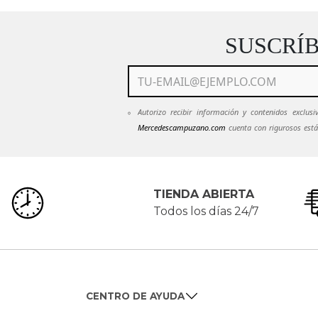
SUSCRÍ
Autorizo recibir información y contenidos exclu
Mercedescampuzano.com
cuenta con rigurosos está
mantendrán en estricta confidencialidad.
Ver Políti
emails de
Mercedescampuzano.com
pued
servicioalcliente@mecedescampuzano.com
TIENDA ABIERTA
Todos los días 24/7
CENTRO DE AYUDA