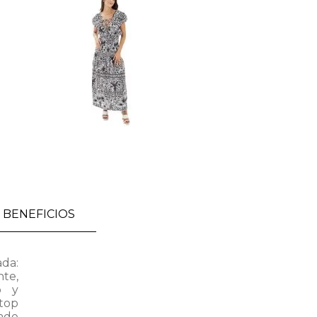
BENEFICIOS
ada:
nte,
o y
 top
ade