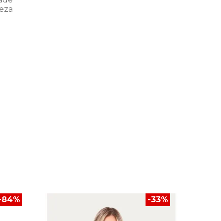
eza
SALE
-
84
%
-
33
%