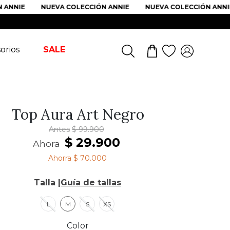
NIE
NUEVA COLECCIÓN ANNIE
NUEVA COLECCIÓN ANNIE
orios
SALE
Top Aura Art Negro
Antes
$
99
.
900
$
29
.
900
Ahora
Ahorra
$ 70.000
Talla |
Guía de tallas
L
M
S
XS
Color