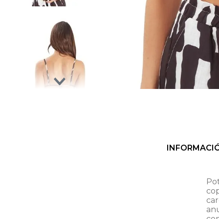
INFORMACI
Pot
cop
ca
anu
co