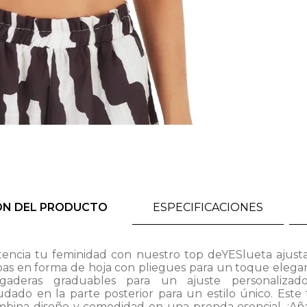
ÓN DEL PRODUCTO
ESPECIFICACIONES
encia tu feminidad con nuestro top deYESlueta ajust
as en forma de hoja con pliegues para un toque elega
rgaderas graduables para un ajuste personalizad
dado en la parte posterior para un estilo único. Este
mbina diseño y comodidad en una prenda esencial. ¡Añ