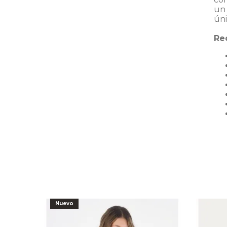
un
úni
Re
-
50
%
Nuevo