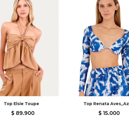
Top Elsie Toupe
Top Renata Aves_A
$
89
.
900
$
15
.
000