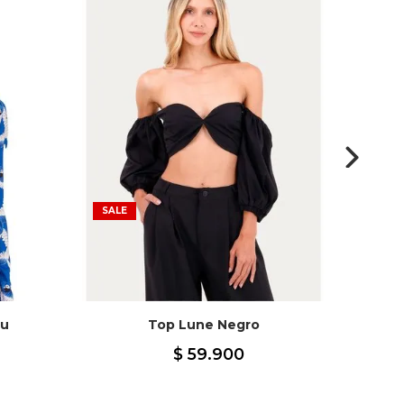
SALE
zu
Top Lune Negro
$
59
.
900