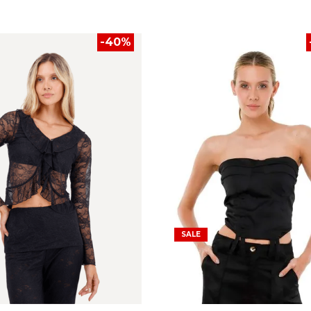
-
40
%
SALE