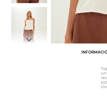
INFORMACI
Top
un
rec
sut
Una