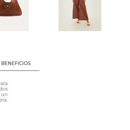
BENEFICIOS
para
dos
n un
era.
SALE