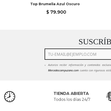
sia
Top Brumelia Azul Oscuro
$
79
.
900
SUSCRÍ
Autorizo recibir información y contenidos exclu
Mercedescampuzano.com
cuenta con rigurosos está
mantendrán en estricta confidencialidad.
Ver Políti
emails de
Mercedescampuzano.com
pued
servicioalcliente@mecedescampuzano.com
TIENDA ABIERTA
Todos los días 24/7