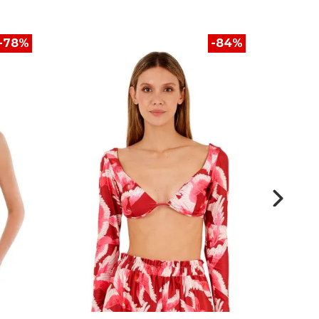
-
78
%
-
84
%