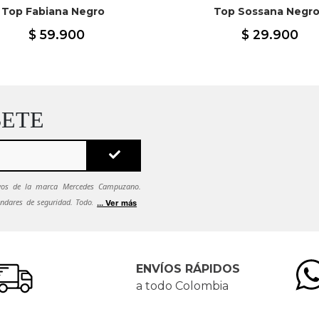
Top Fabiana Negro
Top Sossana Negr
$
59
.
900
$
29
.
900
BETE
sivos de la marca Mercedes Campuzano.
ndares de seguridad. Todos tus datos se
... Ver más
ca de seguridad.
Si quieres dejar de recibir
es solicitarlo al correo
ENVÍOS RÁPIDOS
a todo Colombia