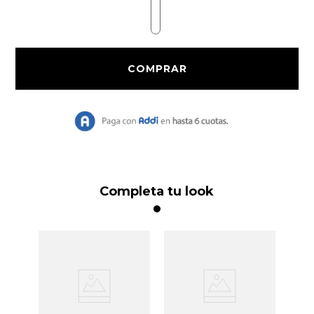
9
.
Vestido Largo
10
.
Chaqueta
Completa tu look