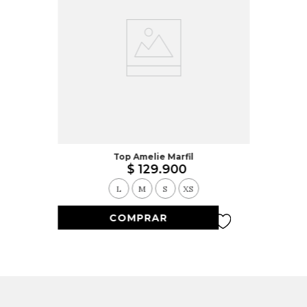
Top Amelie Marfil
$
129
.
900
L
M
S
XS