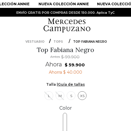
ECCIÓN ANNIE
NUEVA COLECCIÓN ANNIE
NUEVA COLECCIÓ
ENVÍO GRATIS POR COMPRAS DESDE 150.000. Aplica TyC
VESTUARIO
TOPS
TOP FABIANA NEGRO
Top Fabiana Negro
PRODUCTOS MÁS BUSCADOS
Antes
$
99
.
900
1
.
Vestidos
Ahora
$
59
.
900
2
.
Sandalias
Ahorra
$ 40.000
3
.
Kimonos
Talla |
Guía de tallas
4
.
Vestido
L
M
S
XS
5
.
Falda
Color
6
.
Bolso
7
.
Faldas
8
.
Body