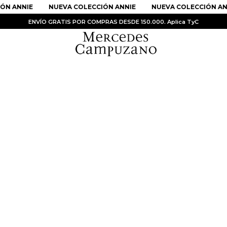
ÓN ANNIE
NUEVA COLECCIÓN ANNIE
NUEVA COLECCIÓN AN
ENVÍO GRATIS POR COMPRAS DESDE 150.000. Aplica TyC
PRODUCTOS MÁS BUSCADOS
1
.
Vestidos
2
.
Sandalias
3
.
Kimonos
4
.
Vestido
5
.
Falda
6
.
Bolso