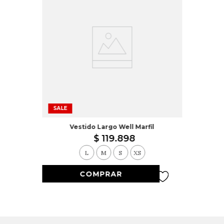
SALE
Vestido Largo Well Marfil
$
119
.
898
L
M
S
XS