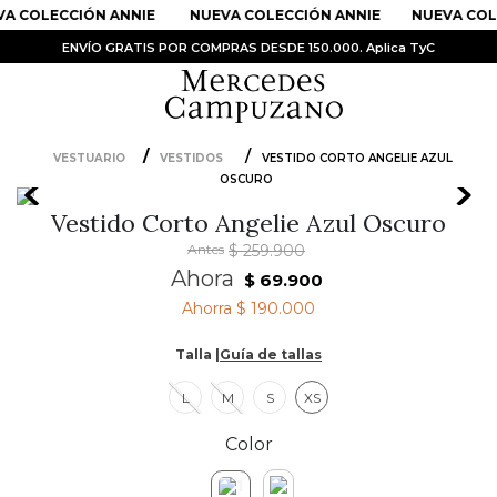
A COLECCIÓN ANNIE
NUEVA COLECCIÓN ANNIE
NUEVA COLE
ENVÍO GRATIS POR COMPRAS DESDE 150.000. Aplica TyC
PRODUCTOS MÁS BUSCADOS
1
.
Vestidos
VESTUARIO
VESTIDOS
VESTIDO CORTO ANGELIE AZUL
OSCURO
2
.
Sandalias
Vestido Corto Angelie Azul Oscuro
3
.
Kimonos
Antes
$
259
.
900
4
.
Vestido
Ahora
$
69
.
900
Ahorra
$ 190.000
5
.
Falda
6
.
Bolso
Talla |
Guía de tallas
7
.
Body
L
M
S
XS
8
.
Faldas
Color
9
.
Chaqueta Bri