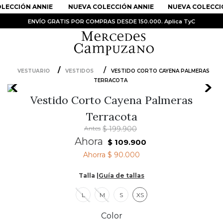
LECCIÓN ANNIE
NUEVA COLECCIÓN ANNIE
NUEVA COLECCIÓ
ENVÍO GRATIS POR COMPRAS DESDE 150.000. Aplica TyC
VESTUARIO
VESTIDOS
VESTIDO CORTO CAYENA PALMERAS
TERRACOTA
PRODUCTOS MÁS BUSCADOS
Vestido Corto Cayena Palmeras
1
.
Vestidos
Terracota
2
.
Sandalias
Antes
$
199
.
900
3
.
Kimonos
Ahora
$
109
.
900
4
.
Vestido
Ahorra
$ 90.000
5
.
Falda
Talla |
Guía de tallas
6
.
Bolso
L
M
S
XS
7
.
Body
Color
8
.
Faldas