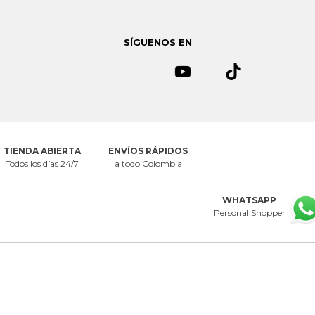
seguridad. Todos tus datos se mantendrán en estricta confidencialidad.
Ver
Política de seguridad.
Si quieres dejar de recibir emails de
Mercedescampuzano.com
puedes solicitarlo al correo
SÍGUENOS EN
servicioalcliente@mecedescampuzano.com
TIENDA ABIERTA
ENVÍOS RÁPIDOS
Todos los días 24/7
a todo Colombia
WHATSAPP
Personal Shopper
CENTRO DE AYUDA