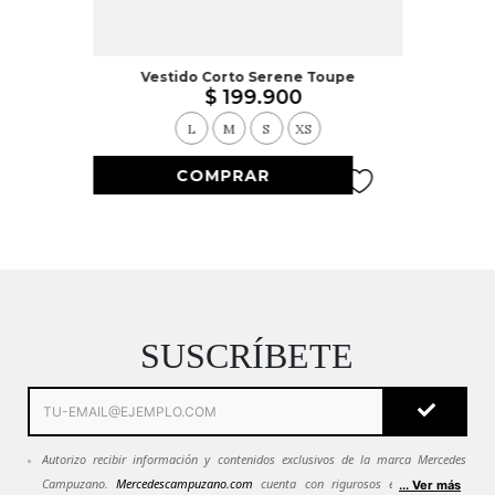
Vestido Corto Serene Toupe
$
199
.
900
L
M
S
XS
SUSCRÍBETE
Autorizo recibir información y contenidos exclusivos de la marca Mercedes
Campuzano.
Mercedescampuzano.com
cuenta con rigurosos estándares de
... Ver más