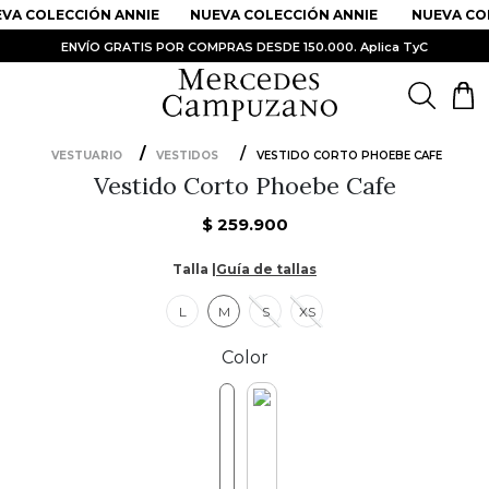
VA COLECCIÓN ANNIE
NUEVA COLECCIÓN ANNIE
NUEVA COL
ENVÍO GRATIS POR COMPRAS DESDE 150.000. Aplica TyC
VESTUARIO
VESTIDOS
VESTIDO CORTO PHOEBE CAFE
Vestido Corto Phoebe Cafe
PRODUCTOS MÁS BUSCADOS
1
.
Vestidos
$
259
.
900
2
.
Sandalias
Talla |
Guía de tallas
3
.
Kimonos
L
M
S
XS
4
.
Falda
Color
5
.
Vestido
6
.
Chaqueta Bri
7
.
Body
8
.
Faldas