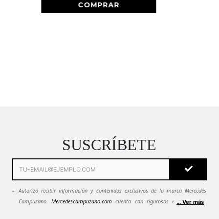
SALE
Vestido Largo Lorde Azul Oscuro
$
119
.
900
M
S
XS