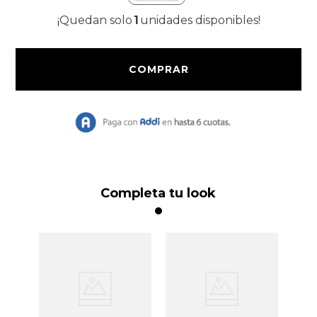
¡Quedan solo
1
unidades disponibles!
9
.
Vestido Largo
10
.
Chaqueta
Completa tu look