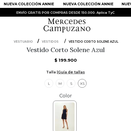
NUEVA COLECCIÓN ANNIE
NUEVA COLECCIÓN ANNIE
NUEV
ENVÍO GRATIS POR COMPRAS DESDE 150.000. Aplica TyC
VESTUARIO
VESTIDOS
VESTIDO CORTO SOLENE AZUL
Vestido Corto Solene Azul
PRODUCTOS MÁS BUSCADOS
1
.
Vestidos
$
199
.
900
2
.
Sandalias
Talla |
Guía de tallas
3
.
Kimonos
L
M
S
XS
4
.
Vestido
Color
5
.
Falda
6
.
Bolso
7
.
Faldas
8
.
Body