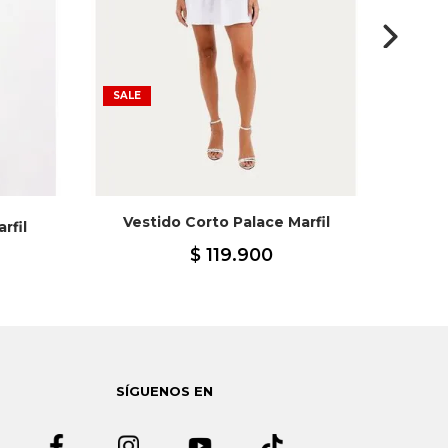
SALE
Vestido Corto Palace Marfil
Ves
rfil
$
119
.
900
SÍGUENOS EN