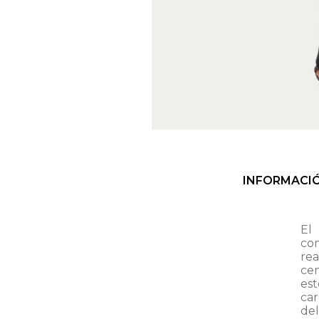
INFORMACI
El
co
re
ce
es
car
del