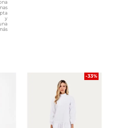
iona
nas
pta
d y
una
más
SALE
-
33
%