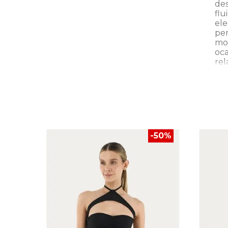
des
fl
el
pe
mo
oc
rel
-
50
%