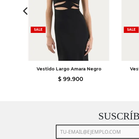
SALE
SALE
Vestido Largo Amara Negro
Ves
Cafe
$
99
.
900
SUSCRÍ