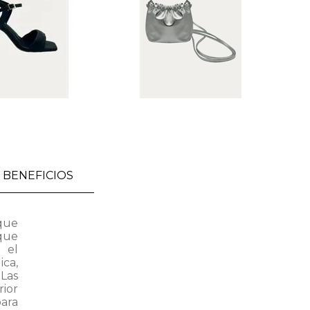
BENEFICIOS
que
que
 el
ca,
Las
rior
para