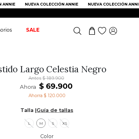
NIE
NUEVA COLECCIÓN ANNIE
NUEVA COLECCIÓN ANNIE
orios
SALE
stido Largo Celestia Negro
Antes
$
189
.
900
$
69
.
900
Ahora
Ahorra
$ 120.000
Talla |
Guía de tallas
L
M
S
XS
Color