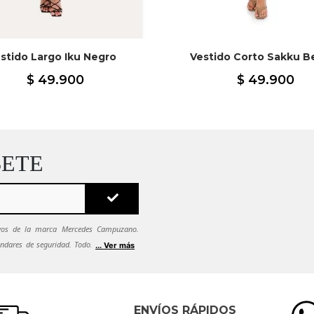
stido Largo Iku Negro
Vestido Corto Sakku B
$
49
.
900
$
49
.
900
BETE
sivos de la marca Mercedes Campuzano.
ndares de seguridad. Todos tus datos se
... Ver más
ca de seguridad.
Si quieres dejar de recibir
es solicitarlo al correo
ENVÍOS RÁPIDOS