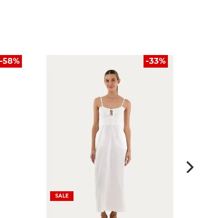
-
58
%
-
33
%
SALE