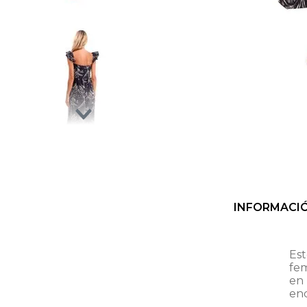
INFORMACI
Est
fem
en 
en