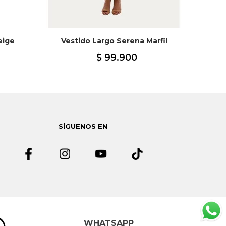
eige
Vestido Largo Serena Marfil
Ve
$
99
.
900
SÍGUENOS EN
WHATSAPP