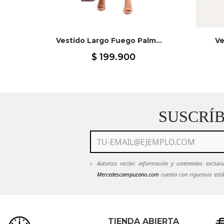
Negro
Vestido Largo Fuego Palmeras Terracota
Ve
$
199
.
900
SUSCRÍ
Autorizo recibir información y contenidos exclu
Mercedescampuzano.com
cuenta con rigurosos está
mantendrán en estricta confidencialidad.
Ver Políti
emails de
Mercedescampuzano.com
pued
servicioalcliente@mecedescampuzano.com
TIENDA ABIERTA