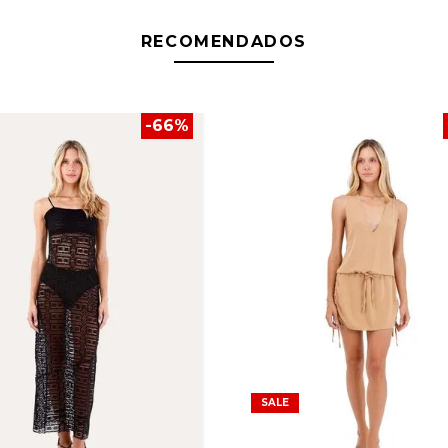
RECOMENDADOS
-
66
%
SALE