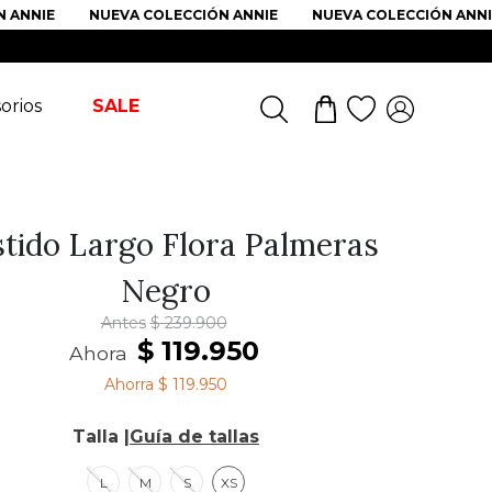
NNIE
NUEVA COLECCIÓN ANNIE
NUEVA COLECCIÓN ANNIE
orios
SALE
tido Largo Flora Palmeras
Negro
Antes
$
239
.
900
$
119
.
950
Ahora
Ahorra
$ 119.950
Talla |
Guía de tallas
L
M
S
XS