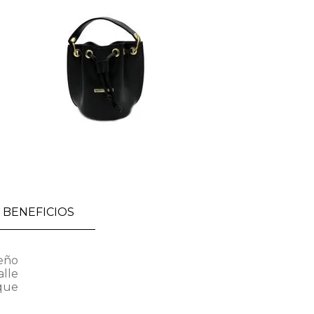
BENEFICIOS
seño
alle
oque