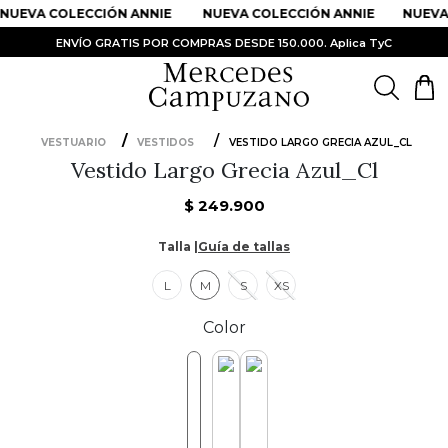
NUEVA COLECCIÓN ANNIE
NUEVA COLECCIÓN ANNIE
NUEVA 
ENVÍO GRATIS POR COMPRAS DESDE 150.000. Aplica TyC
VESTUARIO
VESTIDOS
VESTIDO LARGO GRECIA AZUL_CL
Vestido Largo Grecia Azul_Cl
PRODUCTOS MÁS BUSCADOS
1
.
Vestidos
$
249
.
900
2
.
Sandalias
Talla |
Guía de tallas
3
.
Kimonos
L
M
S
XS
4
.
Falda
Color
5
.
Vestido
6
.
Chaqueta Bri
7
.
Body
8
.
Faldas