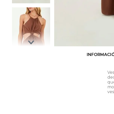
INFORMACI
Ves
dec
qu
mo
ves