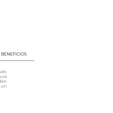
BENEFICIOS
nudo
tura
den
 un