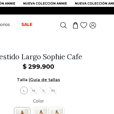
NNIE
NUEVA COLECCIÓN ANNIE
NUEVA COLECCIÓN ANNIE
orios
SALE
estido Largo Sophie Cafe
$
299
.
900
Talla |
Guía de tallas
L
M
S
XS
Color