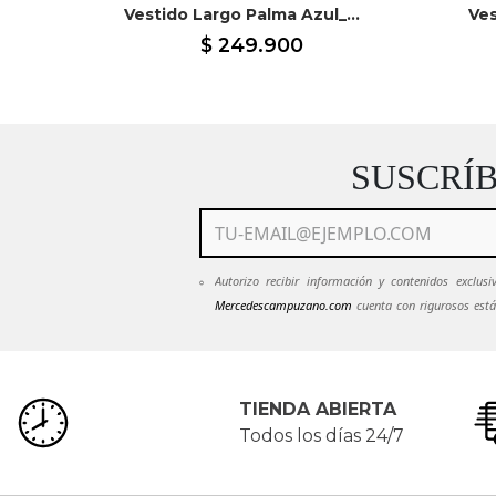
Vestido Corto Angelie Azul Oscuro
Vestido Largo Palma Azul_Osc
Ves
$
249
.
900
SUSCRÍ
Autorizo recibir información y contenidos exclu
Mercedescampuzano.com
cuenta con rigurosos está
mantendrán en estricta confidencialidad.
Ver Políti
emails de
Mercedescampuzano.com
pued
servicioalcliente@mecedescampuzano.com
TIENDA ABIERTA
Todos los días 24/7