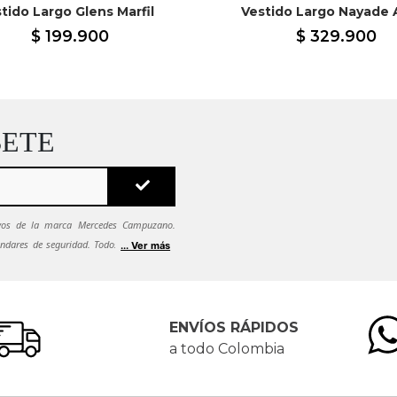
tido Largo Glens Marfil
Vestido Largo Nayade 
$
199
.
900
$
329
.
900
BETE
sivos de la marca Mercedes Campuzano.
ndares de seguridad. Todos tus datos se
... Ver más
ca de seguridad.
Si quieres dejar de recibir
es solicitarlo al correo
ENVÍOS RÁPIDOS
a todo Colombia