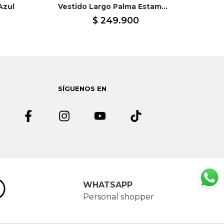
Azul
Vestido Largo Palma Estampado Marfil
Ves
$
249
.
900
SÍGUENOS EN
WHATSAPP
Personal shopper