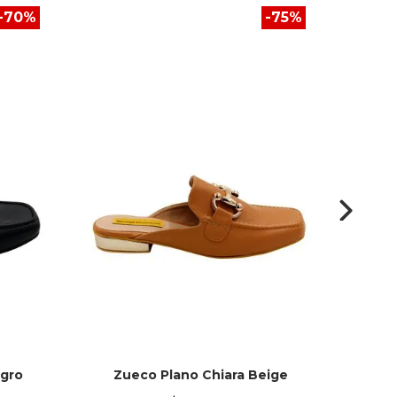
-
70
%
-
75
%
egro
Zueco Plano Chiara Beige
Z