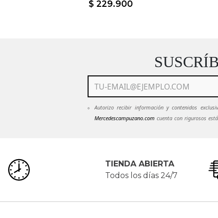
eige
$
229
.
900
SUSCRÍ
Autorizo recibir información y contenidos exclu
Mercedescampuzano.com
cuenta con rigurosos está
mantendrán en estricta confidencialidad.
Ver Políti
emails de
Mercedescampuzano.com
pued
servicioalcliente@mecedescampuzano.com
TIENDA ABIERTA
Todos los días 24/7