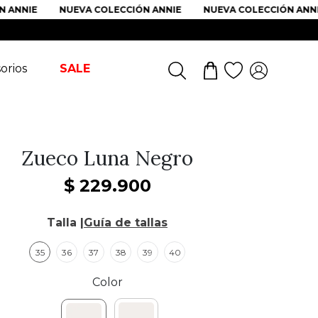
NNIE
NUEVA COLECCIÓN ANNIE
NUEVA COLECCIÓN ANNIE
orios
SALE
Zueco Luna Negro
$
229
.
900
Talla |
Guía de tallas
35
36
37
38
39
40
Color