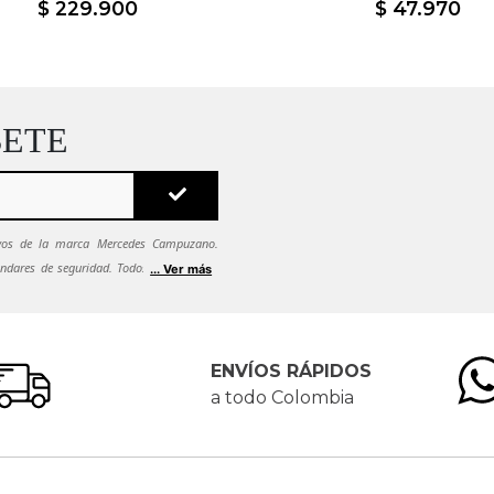
$
229
.
900
$
47
.
970
BETE
sivos de la marca Mercedes Campuzano.
ndares de seguridad. Todos tus datos se
... Ver más
ca de seguridad.
Si quieres dejar de recibir
es solicitarlo al correo
ENVÍOS RÁPIDOS
a todo Colombia