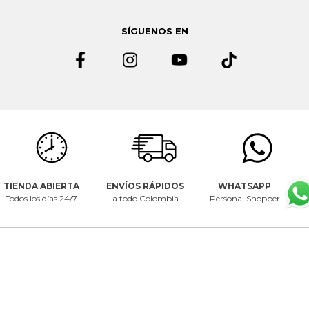
Política de seguridad.
Si quieres dejar de recibir emails de
Mercedescampuzano.com
puedes solicitarlo al correo
SÍGUENOS EN
servicioalcliente@mecedescampuzano.com
TIENDA ABIERTA
ENVÍOS RÁPIDOS
WHATSAPP
Todos los días 24/7
a todo Colombia
Personal Shopper
CENTRO DE AYUDA
NOSOTROS