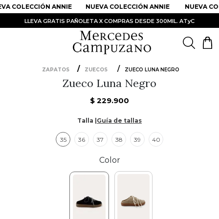
VA COLECCIÓN ANNIE
NUEVA COLECCIÓN ANNIE
NUEVA COL
LLEVA GRATIS PAÑOLETA X COMPRAS DESDE 300MIL. ATyC
ZAPATOS
ZUECOS
ZUECO LUNA NEGRO
Zueco Luna Negro
PRODUCTOS MÁS BUSCADOS
1
.
Vestidos
$
229
.
900
2
.
Sandalias
Talla |
Guía de tallas
3
.
Kimonos
35
36
37
38
39
40
4
.
Falda
Color
5
.
Vestido
6
.
Chaqueta Bri
7
.
Body
8
.
Faldas