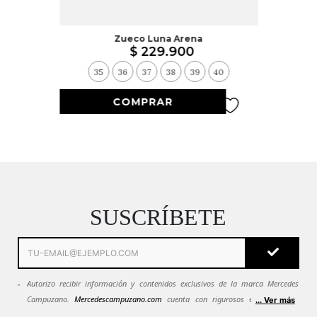
Zueco Luna Arena
$
229
.
900
35
36
37
38
39
40
SUSCRÍBETE
Autorizo recibir información y contenidos exclusivos de la marca Mercedes
Campuzano.
Mercedescampuzano.com
cuenta con rigurosos estándares de
... Ver más
seguridad. Todos tus datos se mantendrán en estricta confidencialidad.
Ver