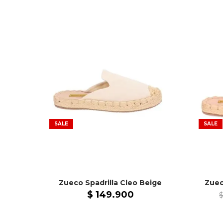
SALE
SALE
Zueco Spadrilla Cleo Beige
$
149
.
900