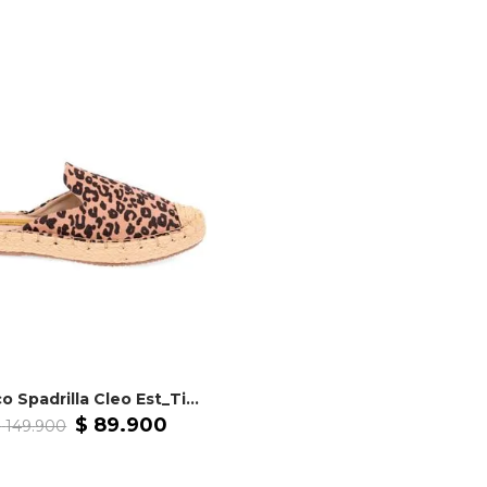
Zueco Spadrilla Cleo Est_Tigre
$
89
.
900
$
149
.
900