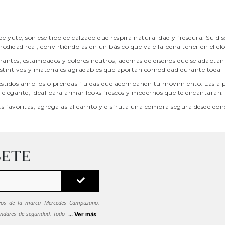
de yute, son ese tipo de calzado que respira naturalidad y frescura. Su di
odidad real, convirtiéndolas en un básico que vale la pena tener en el cló
tes, estampados y colores neutros, además de diseños que se adaptan co
distintivos y materiales agradables que aportan comodidad durante toda l
estidos amplios o prendas fluidas que acompañen tu movimiento. Las alp
elegante, ideal para armar looks frescos y modernos que te encantarán.
us favoritas, agrégalas al carrito y disfruta una compra segura desde don
BETE
sivos de la marca Mercedes Campuzano.
ndares de seguridad. Todos tus datos se
... Ver más
ca de seguridad.
Si quieres dejar de recibir