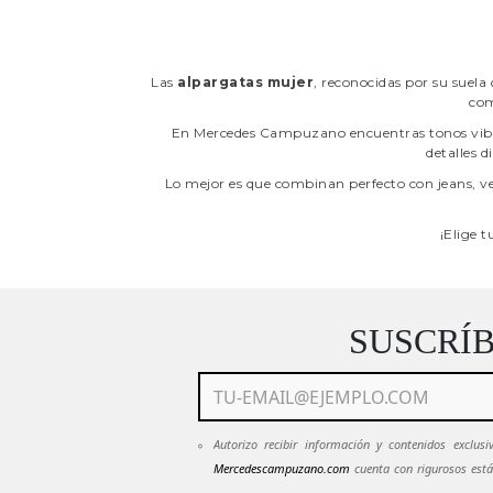
Las
alpargatas mujer
, reconocidas por su suela 
com
En Mercedes Campuzano encuentras tonos vibran
detalles 
Lo mejor es que combinan perfecto con jeans, v
¡Elige t
SUSCRÍ
Autorizo recibir información y contenidos exclu
Mercedescampuzano.com
cuenta con rigurosos está
mantendrán en estricta confidencialidad.
Ver Políti