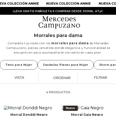
VA COLECCIÓN ANNIE
NUEVA COLECCIÓN ANNIE
NUEVA CO
LLEVA GRATIS PAÑOLETA X COMPRAS DESDE 300MIL. ATyC
Morrales para dama
Completa tus looks con los
morrales para dama
de Mercedes
Campuzano, piezas versátiles donde elegancia y funcionalidad se
encuentran para acompañarte con estilo en cada plan.
PRODUCTOS MÁS BUSCADOS
1
.
Vestidos
Tenis para Mujer
Sandalias Planas para Mujer
Shorts par
2
.
Sandalias
VISTA
FILTRAR
ORDENAR
3
.
Kimonos
4
.
Vestido
4
PRODUCTOS
5
.
Falda
6
.
Bolso
Nuevo
Morral Donddi Negro
Morral Gaia Negro