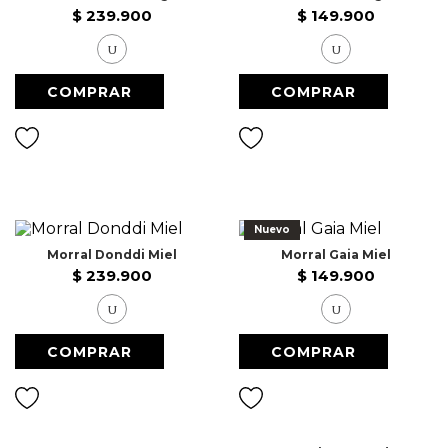
7
.
Faldas
$
239
.
900
$
149
.
900
8
.
Body
U
U
9
.
Vestido Largo
10
.
Chaqueta
Nuevo
Morral Donddi Miel
Morral Gaia Miel
$
239
.
900
$
149
.
900
U
U