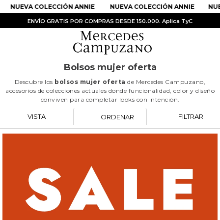
NUEVA COLECCIÓN ANNIE
NUEVA COLECCIÓN ANNIE
NUE
ENVÍO GRATIS POR COMPRAS DESDE 150.000. Aplica TyC
Bolsos mujer oferta
PRODUCTOS MÁS BUSCADOS
Descubre los
bolsos mujer oferta
de Mercedes Campuzano,
accesorios de colecciones actuales donde funcionalidad, color y diseño
1
.
Vestidos
conviven para completar looks con intención.
2
.
Sandalias
VISTA
FILTRAR
ORDENAR
3
.
Kimonos
4
.
Vestido
5
.
Falda
6
.
Bolso
7
.
Faldas
8
.
Body