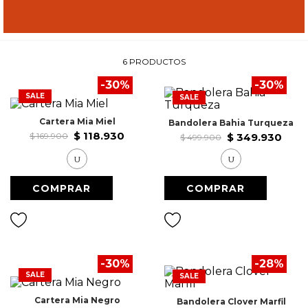
9
.
Vestido Largo
10
.
Pañoleta
6
PRODUCTOS
-
30
%
-
30
%
SALE
SALE
Cartera Mia Miel
Bandolera Bahia Turqueza
$
118
.
930
$
169
.
900
$
349
.
930
$
499
.
900
U
U
-
30
%
-
28
%
SALE
SALE
Cartera Mia Negro
Bandolera Clover Marfil