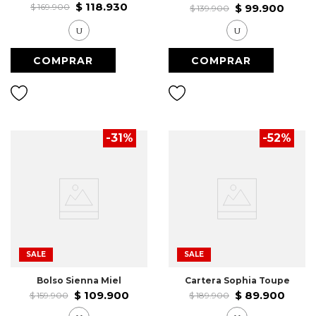
$
118
.
930
$
169
.
900
$
99
.
900
$
139
.
900
U
U
-
31
%
-
52
%
SALE
SALE
Bolso Sienna Miel
Cartera Sophia Toupe
$
109
.
900
$
89
.
900
$
159
.
900
$
189
.
900