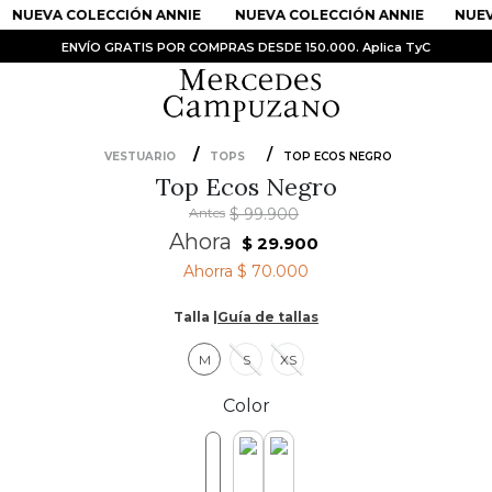
NUEVA COLECCIÓN ANNIE
NUEVA COLECCIÓN ANNIE
NUEVA
ENVÍO GRATIS POR COMPRAS DESDE 150.000. Aplica TyC
VESTUARIO
TOPS
TOP ECOS NEGRO
Top Ecos Negro
PRODUCTOS MÁS BUSCADOS
Antes
$
99
.
900
1
.
Vestidos
Ahora
$
29
.
900
2
.
Sandalias
Ahorra
$ 70.000
3
.
Kimonos
Talla |
Guía de tallas
4
.
Vestido
M
S
XS
5
.
Falda
Color
6
.
Bolso
7
.
Faldas
8
.
Body