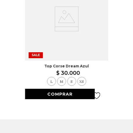
SALE
Top Corse Dream Azul
$
30
.
000
L
M
S
XS