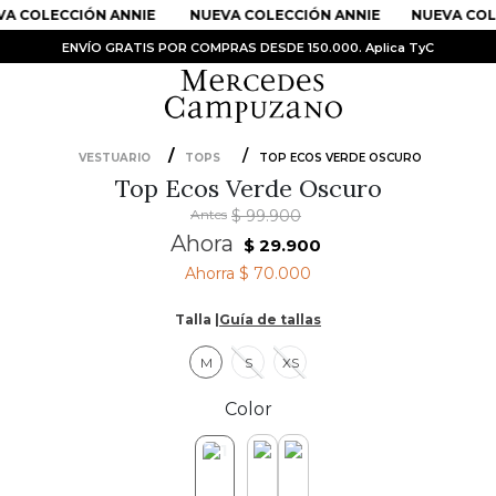
A COLECCIÓN ANNIE
NUEVA COLECCIÓN ANNIE
NUEVA COLE
ENVÍO GRATIS POR COMPRAS DESDE 150.000. Aplica TyC
VESTUARIO
TOPS
TOP ECOS VERDE OSCURO
Top Ecos Verde Oscuro
PRODUCTOS MÁS BUSCADOS
Antes
$
99
.
900
1
.
Vestidos
Ahora
$
29
.
900
2
.
Sandalias
Ahorra
$ 70.000
3
.
Kimonos
Talla |
Guía de tallas
4
.
Vestido
M
S
XS
5
.
Falda
Color
6
.
Bolso
7
.
Body
8
.
Faldas