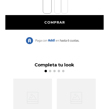
9
.
Chaqueta Bri
10
.
Vestido Largo
Completa tu look