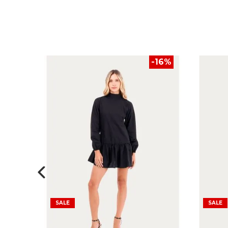
-
16
%
SALE
SALE