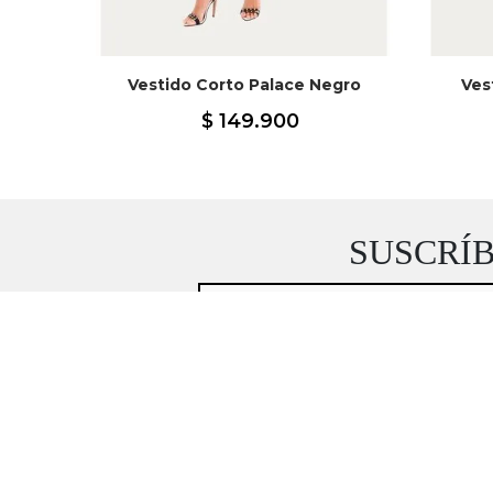
Vestido Corto Palace Negro
Ves
Cafe
$
149
.
900
SUSCRÍ
Autorizo recibir información y contenidos exclu
Mercedescampuzano.com
cuenta con rigurosos está
mantendrán en estricta confidencialidad.
Ver Políti
emails de
Mercedescampuzano.com
pued
servicioalcliente@mecedescampuzano.com
TIENDA ABIERTA