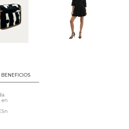
BENEFICIOS
da.
e en
ESn