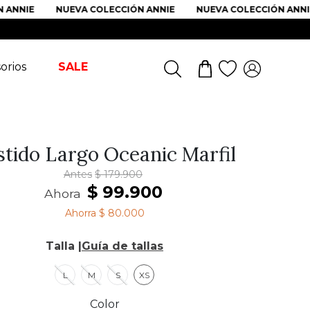
ANNIE
NUEVA COLECCIÓN ANNIE
NUEVA COLECCIÓN ANNIE
orios
SALE
stido Largo Oceanic Marfil
Antes
$
179
.
900
$
99
.
900
Ahora
Ahorra
$ 80.000
Talla |
Guía de tallas
L
M
S
XS
Color