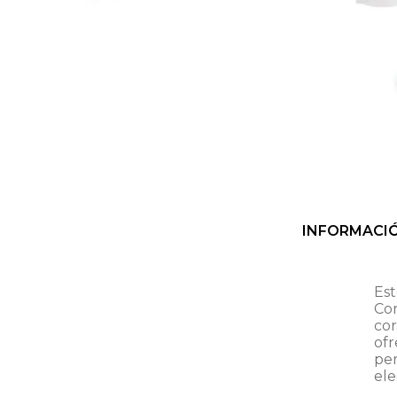
INFORMACI
Est
Con
cor
of
pe
ele