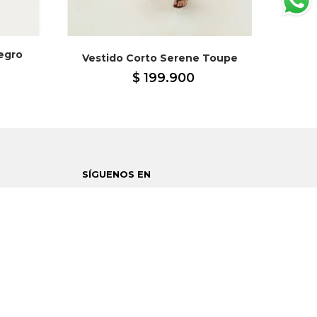
egro
Vestido Corto Serene Toupe
Ves
$
199
.
900
SÍGUENOS EN
WHATSAPP