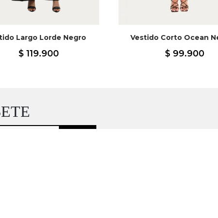
tido Largo Lorde Negro
Vestido Corto Ocean N
$
119
.
900
$
99
.
900
BETE
sivos de la marca Mercedes Campuzano.
ndares de seguridad. Todos tus datos se
... Ver más
ca de seguridad.
Si quieres dejar de recibir
es solicitarlo al correo
ENVÍOS RÁPIDOS