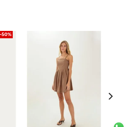
-
50
%
Nuev