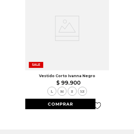
SALE
Vestido Corto Ivanna Negro
$
99
.
900
L
M
S
XS