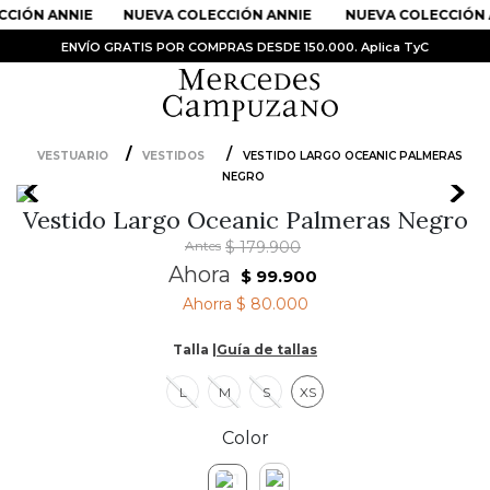
CIÓN ANNIE
NUEVA COLECCIÓN ANNIE
NUEVA COLECCIÓN 
ENVÍO GRATIS POR COMPRAS DESDE 150.000. Aplica TyC
VESTUARIO
VESTIDOS
VESTIDO LARGO OCEANIC PALMERAS
NEGRO
PRODUCTOS MÁS BUSCADOS
Vestido Largo Oceanic Palmeras Negro
1
.
Vestidos
Antes
$
179
.
900
2
.
Sandalias
Ahora
$
99
.
900
3
.
Kimonos
Ahorra
$ 80.000
4
.
Falda
Talla |
Guía de tallas
5
.
Vestido
L
M
S
XS
6
.
Chaqueta Bri
Color
7
.
Body
8
.
Faldas