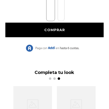
9
.
Bolso
10
.
Chaqueta
Completa tu look