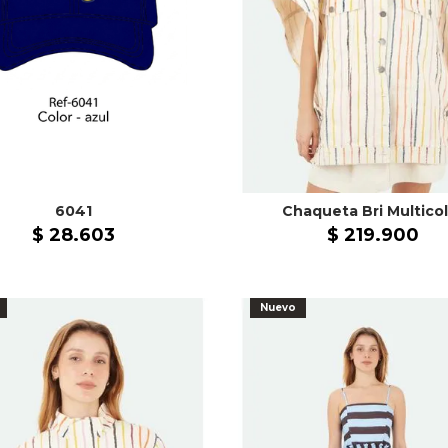
6041
Chaqueta Bri Multicol
$
28
.
603
$
219
.
900
Nuevo