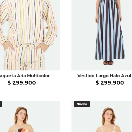
aqueta Aria Multicolor
$
299
.
900
$
299
.
900
Nuevo