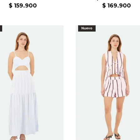
$
159
.
900
$
169
.
900
Nuevo