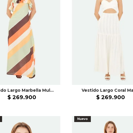
Vestido Largo Marbella Multicolor
Vestido Largo Coral Mar
$
269
.
900
$
269
.
900
Nuevo