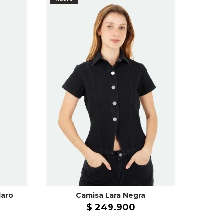
laro
Camisa Lara Negra
$
249
.
900