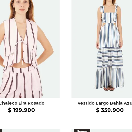
Chaleco Eira Rosado
$
199
.
900
$
359
.
900
Nuevo