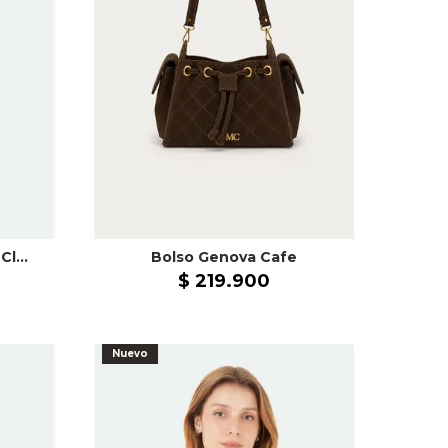
Vestido Largo Halo Azul Claro
Bolso Genova Cafe
$
219
.
900
Nuevo