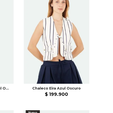
Vestido Largo Bahia Azul Oscuro
Chaleco Eira Azul Oscuro
$
199
.
900
Nuevo