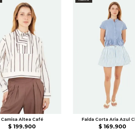
Camisa Altea Café
Falda Corta Aria Azul C
$
199
.
900
$
169
.
900